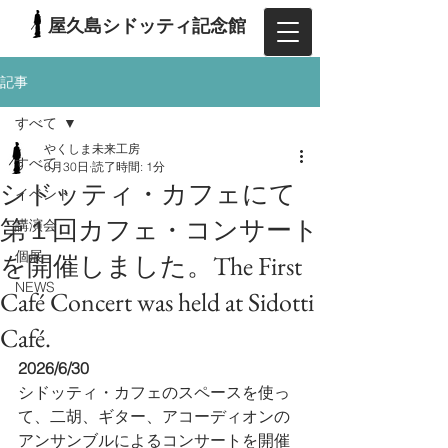
屋久島シドッティ記念館
記事
すべて
やくしま未来工房
すべて
6月30日
読了時間: 1分
シドッティ・カフェにて
イベント
第１回カフェ・コンサート
講演会
個展
を開催しました。The First
NEWS
Café Concert was held at Sidotti
Café.
2026/6/30
シドッティ・カフェのスペースを使っ
て、二胡、ギター、アコーディオンの
アンサンブルによるコンサートを開催