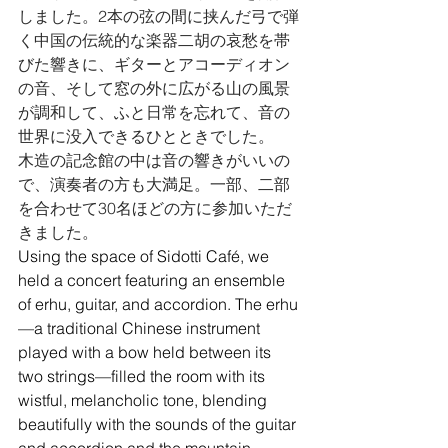
しました。2本の弦の間に挟んだ弓で弾
く中国の伝統的な楽器二胡の哀愁を帯
びた響きに、ギターとアコーディオン
の音、そして窓の外に広がる山の風景
が調和して、ふと日常を忘れて、音の
世界に没入できるひとときでした。
木造の記念館の中は音の響きがいいの
で、演奏者の方も大満足。一部、二部
を合わせて30名ほどの方に参加いただ
きました。
Using the space of Sidotti Café, we 
held a concert featuring an ensemble 
of erhu, guitar, and accordion. The erhu
—a traditional Chinese instrument 
played with a bow held between its 
two strings—filled the room with its 
wistful, melancholic tone, blending 
beautifully with the sounds of the guitar 