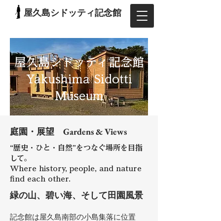
屋久島シドッティ記念館
屋久島シドッティ記念館
Yakushima Sidotti
Museum
庭園・展望 Gardens & Views
“歴史・ひと・⾃然”をつなぐ場所を⽬指
して。
Where history, people, and nature
find each other.
緑の⼭、碧い海、そして⽥園⾵景
記念館は屋久島南部の⼩島集落に位置