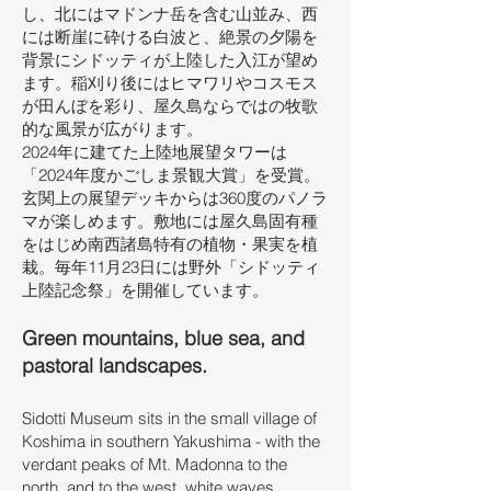
し、北にはマドンナ岳を含む⼭並み、⻄
には断崖に砕ける⽩波と、絶景の⼣陽を
背景にシドッティが上陸した⼊江が望め
ます。稲刈り後にはヒマワリやコスモス
が⽥んぼを彩り、屋久島ならではの牧歌
的な⾵景が広がります。
2024年に建てた上陸地展望タワーは
「2024年度かごしま景観⼤賞」を受賞。
⽞関上の展望デッキからは360度のパノラ
マが楽しめます。敷地には屋久島固有種
をはじめ南⻄諸島特有の植物・果実を植
栽。毎年11⽉23⽇には野外「シドッティ
上陸記念祭」を開催しています。
Green mountains, blue sea, and
pastoral landscapes.
Sidotti Museum sits in the small village of
Koshima in southern Yakushima - with the
verdant peaks of Mt. Madonna to the
north, and to the west, white waves