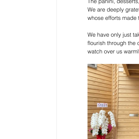
The panini, desserts,
We are deeply gratefu
whose efforts made t
We have only just tak
flourish through the
watch over us warmly