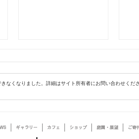
できなくなりました。詳細はサイト所有者にお問い合わせくだ
6月
シドッティ・カフェにて第１
回カフェ・コンサートを開催
しました。The First Café
Concert was held at Sidotti Café.
WS
ギャラリー
カフェ
ショップ
庭園・展望
ご寄