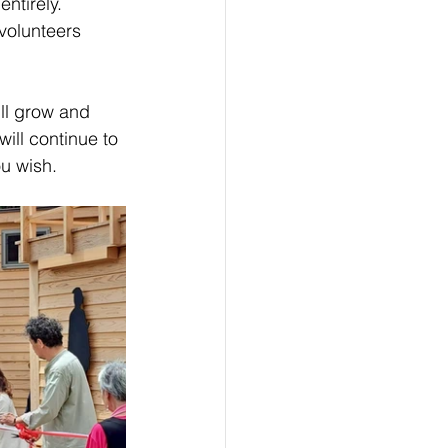
ntirely.
 volunteers 
ill grow and 
ill continue to 
u wish.