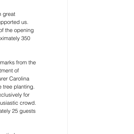
 great 
upported us.
of the opening 
oximately 350 
emarks from the 
tment of 
rer Carolina 
tree planting. 
lusively for 
siastic crowd. 
ately 25 guests 