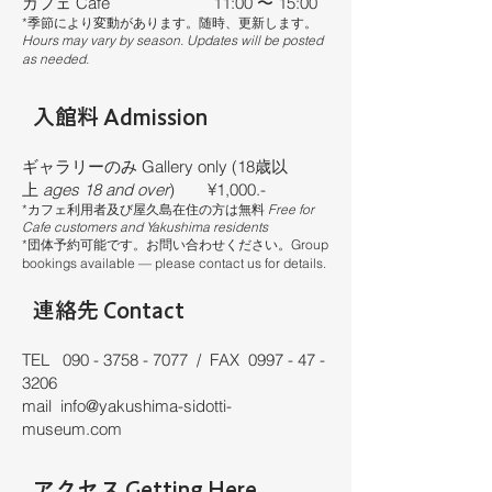
カフェ Cafe 11:00 〜 15:00
*季節により変動があります。随時、更新します。
Hours may vary by season. Updates will be posted
as needed.
入館料 Admission
ギャラリーのみ Gallery only (18歳以
上
ages 18 and over
) ¥1,000.-
*カフェ利用者及び屋久島在住の方は無料
Free for
Cafe customers and Yakushima residents
*​団体予約可能です。お問い合わせください。Group
bookings available — please contact us for details.
連絡先 Contact
TEL
090 - 3758 - 7077
/ FAX
0997 - 47 -
3206
mail
info@yakushima-sidotti-
museum.com
アクセス Getting Here